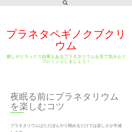
S
k
i
p
t
プラネタペギノクブクリ
o
c
ウム
o
n
t
癒しやリラックス効果もあるプラネタリウムを見て気分もリ
フレッシュしましょう！
e
n
t
夜眠る前にプラネタリウム
を楽しむコツ
プラネタリウムはただぼんやり眺めるだけでは楽しさが半減