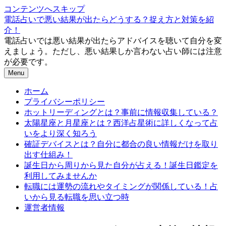
コンテンツへスキップ
電話占いで悪い結果が出たらどうする？捉え方と対策を紹
介！
電話占いでは悪い結果が出たらアドバイスを聴いて自分を変
えましょう。ただし、悪い結果しか言わない占い師には注意
が必要です。
Menu
ホーム
プライバシーポリシー
ホットリーディングとは？事前に情報収集している？
太陽星座と月星座とは？西洋占星術に詳しくなって占
いをより深く知ろう
確証デバイスとは？自分に都合の良い情報だけを取り
出す仕組み！
誕生日から周りから見た自分が占える！誕生日鑑定を
利用してみませんか
転職には運勢の流れやタイミングが関係している！占
いから見る転職を思い立つ時
運営者情報