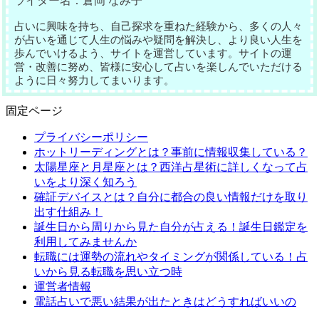
ライター名：倉岡 なみ子
占いに興味を持ち、自己探求を重ねた経験から、多くの人々
が占いを通じて人生の悩みや疑問を解決し、より良い人生を
歩んでいけるよう、サイトを運営しています。サイトの運
営・改善に努め、皆様に安心して占いを楽しんでいただける
ように日々努力してまいります。
固定ページ
プライバシーポリシー
ホットリーディングとは？事前に情報収集している？
太陽星座と月星座とは？西洋占星術に詳しくなって占
いをより深く知ろう
確証デバイスとは？自分に都合の良い情報だけを取り
出す仕組み！
誕生日から周りから見た自分が占える！誕生日鑑定を
利用してみませんか
転職には運勢の流れやタイミングが関係している！占
いから見る転職を思い立つ時
運営者情報
電話占いで悪い結果が出たときはどうすればいいの